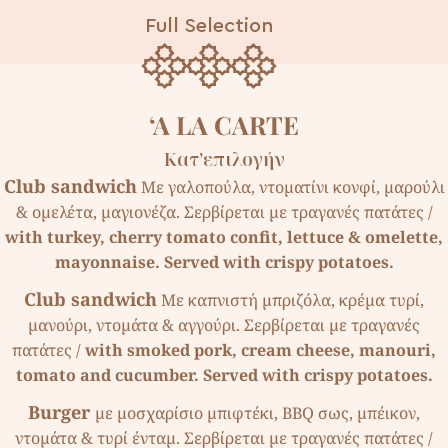
Full Selection
‘A LA CARTE
Κατ’επιλογήν
Club sandwich
Με γαλοπούλα, ντοµατίνι κονφί, µαρούλι
& οµελέτα, µαγιονέζα. Σερβίρεται µε τραγανές πατάτες /
with turkey, cherry tomato confit, lettuce & omelette,
mayonnaise. Served with crispy potatoes.
Club sandwich
Με καπνιστή µπριζόλα, κρέµα τυρί,
µανούρι, ντοµάτα & αγγούρι. Σερβίρεται µε τραγανές
πατάτες /
with smoked pork, cream cheese, manouri,
tomato and cucumber. Served with crispy potatoes.
Burger
µε µοσχαρίσιο µπιφτέκι, BBQ σως, µπέικον,
ντοµάτα & τυρί ένταµ. Σερβίρεται µε τραγανές πατάτες /