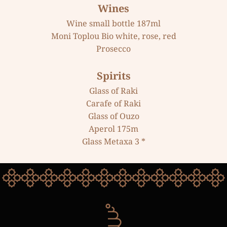
Wines
Wine small bottle 187ml
Moni Toplou Bio white, rose, red
Prosecco
Spirits
Glass of Raki
Carafe of Raki
Glass of Ouzo
Aperol 175m
Glass Metaxa 3 *