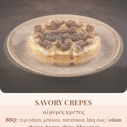
SAVORY CREPES
αλµυρές κρέπες
BBQ:
τυρί edam, µπέικον, πατατακια, bbq σως /
edam
cheese, bacon, chips, bbq sauce