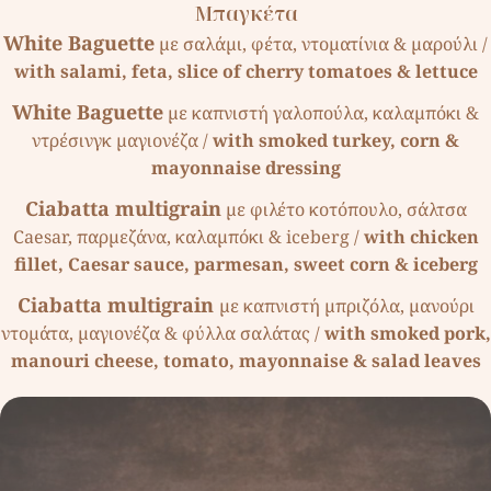
Μπαγκέτα
White Baguette
µε σαλάµι, φέτα, ντοµατίνια & µαρούλι /
with salami, feta, slice of cherry tomatoes & lettuce
White Baguette
µε καπνιστή γαλοπούλα, καλαµπόκι &
ντρέσινγκ µαγιονέζα /
with smoked turkey, corn &
mayonnaise dressing
Ciabatta multigrain
µε φιλέτο κοτόπουλο, σάλτσα
Caesar, παρµεζάνα, καλαµπόκι & iceberg /
with chicken
fillet, Caesar sauce, parmesan, sweet corn & iceberg
Ciabatta multigrain
µε καπνιστή µπριζόλα, µανούρι
ντοµάτα, µαγιονέζα & φύλλα σαλάτας /
with smoked pork,
manouri cheese, tomato, mayonnaise & salad leaves