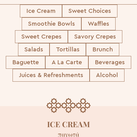
Ice Cream
Sweet Choices
Smoothie Bowls
Waffles
Sweet Crepes
Savory Crepes
Salads
Tortillas
Brunch
Baguette
A La Carte
Beverages
Juices & Refreshments
Alcohol
ICE CREAM
παγωτά