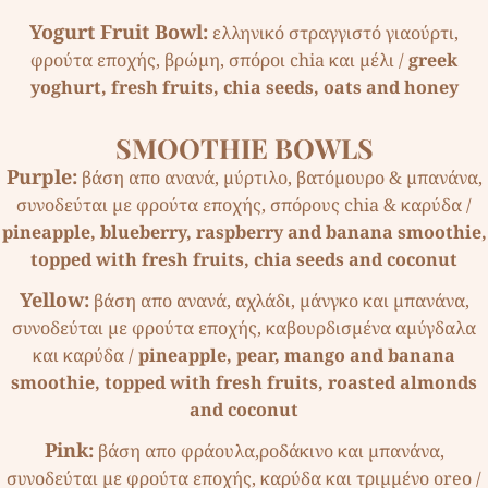
Yogurt Fruit Bowl:
ελληνικό στραγγιστό γιαούρτι,
φρούτα εποχής, βρώµη, σπόροι chia και µέλι /
greek
yoghurt, fresh fruits, chia seeds, oats and honey
SMOOTHIE BOWLS
Purple:
βάση απο ανανά, µύρτιλο, βατόµουρο & µπανάνα,
συνοδεύται µε φρούτα εποχής, σπόρους chia & καρύδα /
pineapple, blueberry, raspberry and banana smoothie,
topped with fresh fruits, chia seeds and coconut
Yellow:
βάση απο ανανά, αχλάδι, µάνγκο και µπανάνα,
συνοδεύται µε φρούτα εποχής, καβουρδισµένα αµύγδαλα
και καρύδα /
pineapple, pear, mango and banana
smoothie, topped with fresh fruits, roasted almonds
and coconut
Pink:
βάση απο φράουλα,ροδάκινο και µπανάνα,
συνοδεύται µε φρούτα εποχής, καρύδα και τριµµένο oreo /