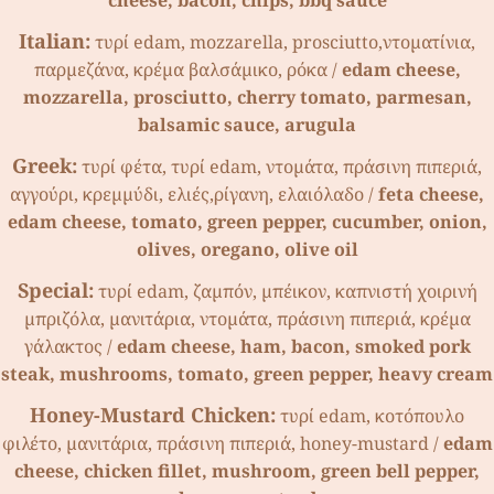
Italian:
τυρί edam, mozzarella, prosciutto,ντοµατίνια,
παρµεζάνα, κρέµα βαλσάµικο, ρόκα /
edam cheese,
mozzarella, prosciutto, cherry tomato, parmesan,
balsamic sauce, arugula
Greek:
τυρί φέτα, τυρί edam, ντοµάτα, πράσινη πιπεριά,
αγγούρι, κρεµµύδι, ελιές,ρίγανη, ελαιόλαδο /
feta cheese,
edam cheese, tomato, green pepper, cucumber, onion,
olives, oregano, olive oil
Special:
τυρί edam, ζαµπόν, µπέικον, καπνιστή χοιρινή
µπριζόλα, µανιτάρια, ντοµάτα, πράσινη πιπεριά, κρέµα
γάλακτος /
edam cheese, ham, bacon, smoked pork
steak, mushrooms, tomato, green pepper, heavy cream
Honey-Mustard Chicken:
τυρί edam, κοτόπουλο
φιλέτο, µανιτάρια, πράσινη πιπεριά, honey-mustard /
edam
cheese, chicken fillet, mushroom, green bell pepper,