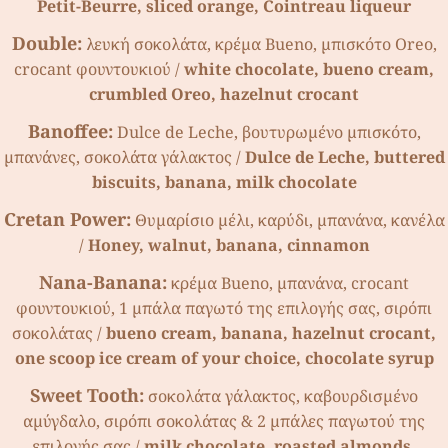
Petit-Beurre, sliced orange, Cointreau liqueur
Double:
λευκή σοκολάτα, κρέµα Bueno, µπισκότο Oreo,
crocant φουντουκιού /
white chocolate, bueno cream,
crumbled Oreo, hazelnut crocant
Banoffee:
Dulce de Leche, βουτυρωµένο µπισκότο,
µπανάνες, σοκολάτα γάλακτος /
Dulce de Leche, buttered
biscuits, banana, milk chocolate
Cretan Power:
Θυµαρίσιο µέλι, καρύδι, µπανάνα, κανέλα
/
Honey, walnut, banana, cinnamon
Nana-Banana:
κρέµα Bueno, µπανάνα, crocant
φουντουκιού, 1 µπάλα παγωτό της επιλογής σας, σιρόπι
σοκολάτας /
bueno cream, banana, hazelnut crocant,
one scoop ice cream of your choice, chocolate syrup
Sweet Tooth:
σοκολάτα γάλακτος, καβουρδισµένο
αµύγδαλο, σιρόπι σοκολάτας & 2 µπάλες παγωτού της
επιλογής σας /
milk chocolate, roasted almonds,