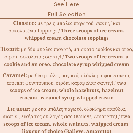
See Here
Full Selection
Classico:
µε τρεις µπάλες παγωτού, σαντιγί και
σοκολατένια toppings
/
Three scoops of ice cream,
whipped cream chocolate toppings
Biscuit:
µε δύο µπάλες παγωτό, µπισκότο cookies και oreo,
σιρόπι σοκολάτας σαντιγί
/
Two scoops of ice cream, a
cookie and an oreo, chocolate syrup whipped cream
Caramel:
µε δύο µπάλες παγωτό, ολόκληρα φουντούκια,
crocant φουντουκιού, σιρόπι καραµέλας σαντιγί /
two
scoops of ice cream, whole hazelnuts, hazelnut
crocant, caramel syrup whipped cream
Liqueur:
µε δύο µπάλες παγωτό, ολόκληρα καρύδια,
σαντιγί, λικέρ της επιλογής σας (Baileys, Amaretto) /
two
scoops of ice cream, whole walnuts, whipped cream,
liqueur of choice (Baileys, Amaretto)