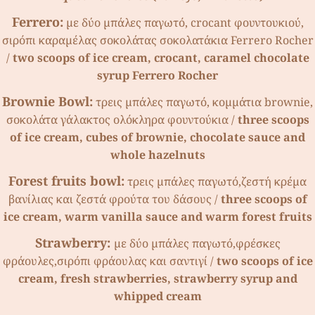
Ferrero:
µε δύο µπάλες παγωτό, crocant φουντουκιού,
σιρόπι καραµέλας σοκολάτας σοκολατάκια Ferrero Rocher
/
two scoops of ice cream, crocant, caramel chocolate
syrup Ferrero Rocher
Brownie Bowl:
τρεις µπάλες παγωτό, κοµµάτια brownie,
σοκολάτα γάλακτος ολόκληρα φουντούκια /
three scoops
of ice cream, cubes of brownie, chocolate sauce and
whole hazelnuts
Forest fruits bowl:
τρεις µπάλες παγωτό,ζεστή κρέµα
βανίλιας και ζεστά φρούτα του δάσους /
three scoops of
ice cream, warm vanilla sauce and warm forest fruits
Strawberry:
µε δύο µπάλες παγωτό,φρέσκες
φράουλες,σιρόπι φράουλας και σαντιγί /
two scoops of ice
cream, fresh strawberries, strawberry syrup and
whipped cream