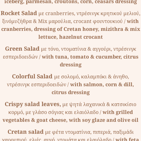
iceberg, parmesan, croutons, corn, ceasars dressing
Rocket Salad
µε cranberries, ντρέσινγκ κρητικού µελιού,
ξινόµυζήθρα & Mix µαρούλια, crocant φουντουκιού /
with
cranberries, dressing of Cretan honey, mizithra & mix
lettuce, hazelnut crocant
Green Salad
µε τόνο, ντοµατίνια & αγγούρι, ντρέσινγκ
εσπεριδοειδών /
with tuna, tomato & cucumber, citrus
dressing
Colorful Salad
µε σολοµό, καλαµπόκι & άνηθο,
ντρέσινγκ εσπεριδοειδών /
with salmon, corn & dill,
citrus dressing
Crispy salad leaves,
µε ψητά λαχανικά & κατσικίσιο
κορµό, µε γλάσο σόγιας και ελαιόλαδο /
with grilled
vegetables & goat cheese, with soy glaze and olive oil
Cretan salad
µε φέτα ντοµατίνια, πιπεριά, παξιµάδι
χαρουπιού, ελιές, αυγό, ντοµάτα και ελαιόλαδο /
with feta