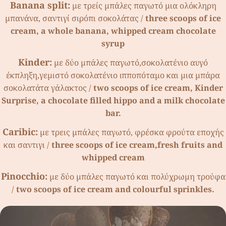
Banana split:
µε τρείς µπάλες παγωτό µια ολόκληρη
µπανάνα, σαντιγί σιρόπι σοκολάτας /
three scoops of ice
cream, a whole banana, whipped cream chocolate
syrup
Kinder:
µε δύο µπάλες παγωτό,σοκολατένιο αυγό
έκπληξη,γεµιστό σοκολατένιο ιπποπόταµο και µια µπάρα
σοκολατάτα γάλακτος /
two scoops of ice cream, Kinder
Surprise, a chocolate filled hippo and a milk chocolate
bar.
Caribic:
µε τρεις µπάλες παγωτό, φρέσκα φρούτα εποχής
και σαντιγι /
three scoops of ice cream,fresh fruits and
whipped cream
Pinocchio:
µε δύο µπάλες παγωτό και πολύχρωµη τρούφα
/
two scoops of ice cream and colourful sprinkles.